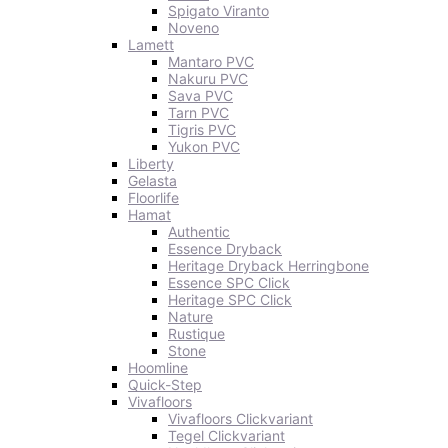
Spigato Viranto
Noveno
Lamett
Mantaro PVC
Nakuru PVC
Sava PVC
Tarn PVC
Tigris PVC
Yukon PVC
Liberty
Gelasta
Floorlife
Hamat
Authentic
Essence Dryback
Heritage Dryback Herringbone
Essence SPC Click
Heritage SPC Click
Nature
Rustique
Stone
Hoomline
Quick-Step
Vivafloors
Vivafloors Clickvariant
Tegel Clickvariant