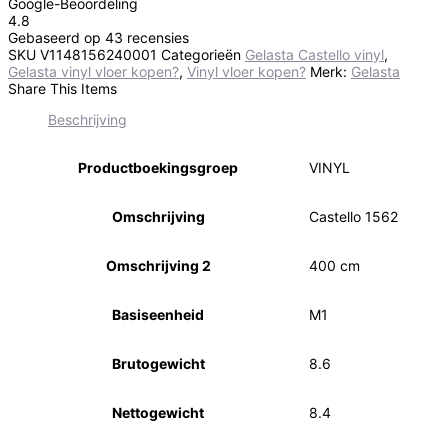
Google-Beoordeling
4.8
Gebaseerd op 43 recensies
SKU
V1148156240001
Categorieën
Gelasta Castello vinyl
,
Gelasta vinyl vloer kopen?
,
Vinyl vloer kopen?
Merk:
Gelasta
Share This Items
Beschrijving
Productboekingsgroep
VINYL
Omschrijving
Castello 1562
Omschrijving 2
400 cm
Basiseenheid
M1
Brutogewicht
8.6
Nettogewicht
8.4