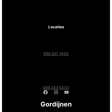
KvK-nr: 81830467
BTW-nr: NL862236289B01
Locaties
Gordijnen- & Vloerenshop XL
Boteyken 193-1, 3454 PD Utrecht
030 227 1433
Gordijnen- & Vloerenshop
Amsterdamsestraatweg 241A, 3551 CD Utrecht
030 243 5333
Gordijnen