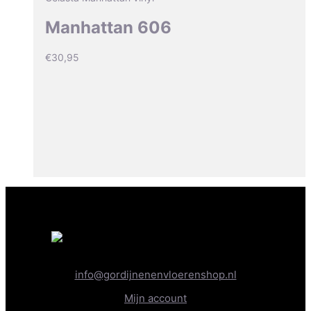
Manhattan 606
€
30,95
info@gordijnenenvloerenshop.nl
Mijn account