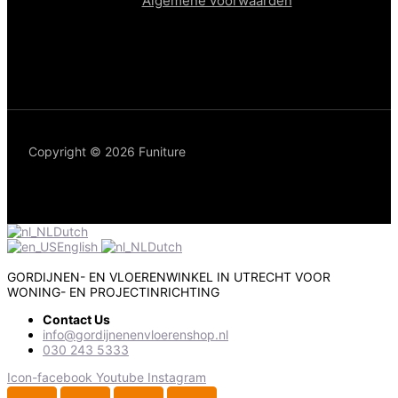
Algemene voorwaarden
Copyright © 2026 Funiture
Dutch
English
Dutch
GORDIJNEN- EN VLOERENWINKEL IN UTRECHT VOOR
WONING- EN PROJECTINRICHTING
Contact Us
info@gordijnenenvloerenshop.nl
030 243 5333
Icon-facebook
Youtube
Instagram