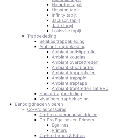
Hampton tapijt
Houston tapijt
Infinity tapijt
Jackson tapijt
Jade tapijt
Louisville tapijt
Trapbekleding
Belakos trapbekleding
Ambiant trapbekleding
Ambiant antislipprofiel
Ambiant koudlas
Ambiant overzettreden
Ambiant stootborden
Ambiant trapprofielen
Ambiant trapspin
Ambiant traptape
Ambiant traptreden set PVC
Hamat trapbekleding
Vivafloors trapbekleding
Benodigdheden vloeren
Co-Pro accessoires
Co-Pro onderhoudsmiddelen
Co-Pro Egalines en Primers
Egalines
Primers
Co-Pro Lijmen & Kitten