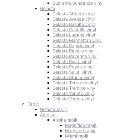
Supreme Sundance vinyl
Gelasta
Gelasta Affecto vinyl
Gelasta Avenza vinyl
Gelasta Basalto vinyl
Gelasta Castello vinyl
Gelasta Lugano vinyl
Gelasta Manhattan vinyl
Gelasta Rapido vinyl
Gelasta Ravello vinyl
Gelasta Ravenna vinyl
Gelasta Rialto vinyl
Gelasta Royale vinyl
Gelasta Saluti vinyl
Gelasta Stucco vinyl
Gelasta Terrazza vinyl
Gelasta Trentino vinyl
Gelasta Veneto vinyl
Gelasta Verona vinyl
Tapijt
Gelasta tapijt
Ambiant
Alaska tapijt
Magnifico tapijt
Maryland tapijt
Miami tapijt