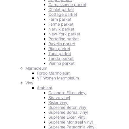
Carcassonne parket
Chalet parket
Cottage parket
Farm parket
Ferme parket
Narvik parket
New-York parket
Portofino parket
Ravello parket
Riga parket
Tana parket
Tenda parket
Vienna parket
Marmoleum
Forbo Marmoleum
VT-Wonen Marmoleum
Vinyl
Ambiant
Calandro Eiken vinyl
Siravo vinyl
Sisler vinyl
Supreme Beton vinyl
Supreme Boreal vinyl
Supreme Eiken vinyl
Supreme Montreal vinyl
Supreme Patagonia vinyl