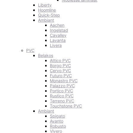
Liberty
Hoomline
Quick-Step
Ambiant
Aachen
Ingelstad
Cavalley
Lavanta
Livera
PVC
Belakos
Attico PVC
Borgo PVC
Cervo PVC
Futuro PVC
Monastro PVC
Palazzo PVC
Portico PVC
Rustico PVC
Terreno PVC
Touchstone PVC
Ambiant
Spigato
Avanto
Robusto
Vivero