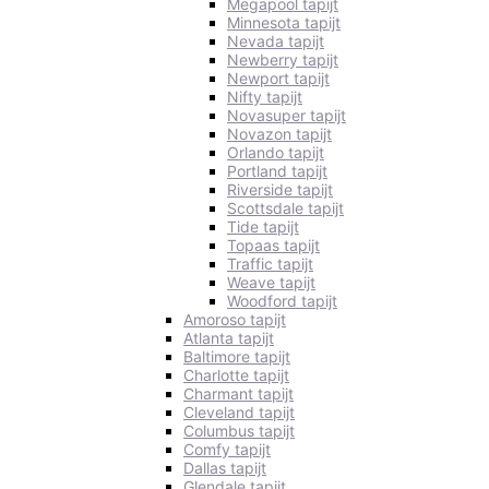
Megapool tapijt
Minnesota tapijt
Nevada tapijt
Newberry tapijt
Newport tapijt
Nifty tapijt
Novasuper tapijt
Novazon tapijt
Orlando tapijt
Portland tapijt
Riverside tapijt
Scottsdale tapijt
Tide tapijt
Topaas tapijt
Traffic tapijt
Weave tapijt
Woodford tapijt
Amoroso tapijt
Atlanta tapijt
Baltimore tapijt
Charlotte tapijt
Charmant tapijt
Cleveland tapijt
Columbus tapijt
Comfy tapijt
Dallas tapijt
Glendale tapijt