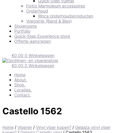
Quick-Step vulmat
Forbo Marmoleum accessoires
Onderhoud
Woca onderhoudsproducten
Voegstrip (Band & Bies)
Showrooms
Portfolio
Quick-Step Experience store
Offerte-aanvragen
€
0,00
0
Winkelwagen
€
0,00
0
Winkelwagen
Home
About.
Shop.
Locaties.
Contact.
Castello 1562
Home
/
Vloeren
/
Vinyl vloer kopen?
/
Gelasta vinyl vloer
kopen?
/
Gelasta Castello vinyl
/ Castello 1562