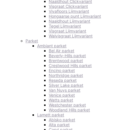
Naaldhout Clickvariant
Visgraat Clickvariant
Vivafloors Lijmvariant
Hongaarse punt Lijmvariant
Naaldhout Lijmvariant
Tegel Lijmvariant
Visgraat Lijmvariant
Walvisgraat Lijmvariant
Parket
Ambiant parket
Bel Air parket
Beverly-Hills parket
Brentwood parket
Crestwood Hills parket
Encino parket
Northridge parket
Reseda parket
Silver Lake parket
Van Nuys parket
Venice parket
Watts parket
Westchester parket
Woodland Hills parket
Lamett parket
Abisko parket
Alta parket
Capri parket