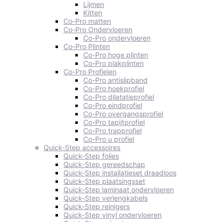
Lijmen
Kitten
Co-Pro matten
Co-Pro Ondervloeren
Co-Pro ondervloeren
Co-Pro Plinten
Co-Pro hoge plinten
Co-Pro plakplinten
Co-Pro Profielen
Co-Pro antislipband
Co-Pro hoekprofiel
Co-Pro dilatatieprofiel
Co-Pro eindprofiel
Co-Pro overgangsprofiel
Co-Pro tapijtprofiel
Co-Pro trapprofiel
Co-Pro u profiel
Quick-Step accessoires
Quick-Step folies
Quick-Step gereedschap
Quick-Step installatieset draadloos
Quick-Step plaatsingsset
Quick-Step laminaat ondervloeren
Quick-Step verlengkabels
Quick-Step reinigers
Quick-Step vinyl ondervloeren