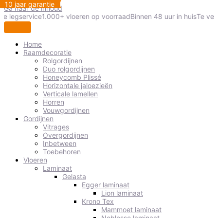
10 jaar garantie
10 jaar garantie
10 jaar garantie
10 jaar garantie
Ga naar de inhoud
le legservice
1.000+ vloeren op voorraad
Binnen 48 uur in huis
Te veel
Home
Raamdecoratie
Rolgordijnen
Duo rolgordijnen
Honeycomb Plissé
Horizontale jaloezieën
Verticale lamellen
Horren
Vouwgordijnen
Gordijnen
Vitrages
Overgordijnen
Inbetween
Toebehoren
Vloeren
Laminaat
Gelasta
Egger laminaat
Lion laminaat
Krono Tex
Mammoet laminaat
Noblesse laminaat