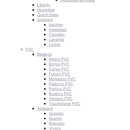
Liberty
Hoomline
Quick-Step
Ambiant
Aachen
Ingelstad
Cavalley
Lavanta
Livera
PVC
Belakos
Attico PVC
Borgo PVC
Cervo PVC
Futuro PVC
Monastro PVC
Palazzo PVC
Portico PVC
Rustico PVC
Terreno PVC
Touchstone PVC
Ambiant
Spigato
Avanto
Robusto
Vivero