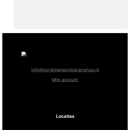
info@gordijnenenvloerenshop.nl
Mijn account
KvK-nr: 81830467
BTW-nr: NL862236289B01
Locaties
Gordijnen- & Vloerenshop XL