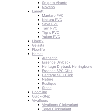
Spigato Viranto
Noveno
Lamett
Mantaro PVC
Nakuru PVC
Sava PVC
Tarn PVC
Tigris PVC
Yukon PVC
Liberty
Gelasta
Floorlife
Hamat
Authentic
Essence Dryback
Heritage Dryback Herringbone
Essence SPC Click
Heritage SPC Click
Nature
Rustique
Stone
Hoomline
Quick-Step
Vivafloors
Vivafloors Clickvariant
Tegel Clickvariant