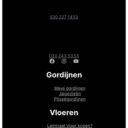
Boteyken 193-1, 3454 PD Utrecht
030 227 1433
Gordijnen- & Vloerenshop
Amsterdamsestraatweg 241A, 3551 CD Utrecht
030 243 5333
Gordijnen
Wave gordijnen
Jaloezieën
Plisségordijnen
Vloeren
Laminaat vloer kopen?