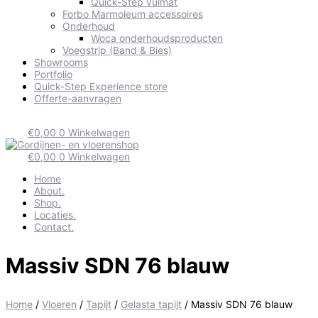
Quick-Step vulmat
Forbo Marmoleum accessoires
Onderhoud
Woca onderhoudsproducten
Voegstrip (Band & Bies)
Showrooms
Portfolio
Quick-Step Experience store
Offerte-aanvragen
€
0,00
0
Winkelwagen
€
0,00
0
Winkelwagen
Home
About.
Shop.
Locaties.
Contact.
Massiv SDN 76 blauw
Home
/
Vloeren
/
Tapijt
/
Gelasta tapijt
/ Massiv SDN 76 blauw