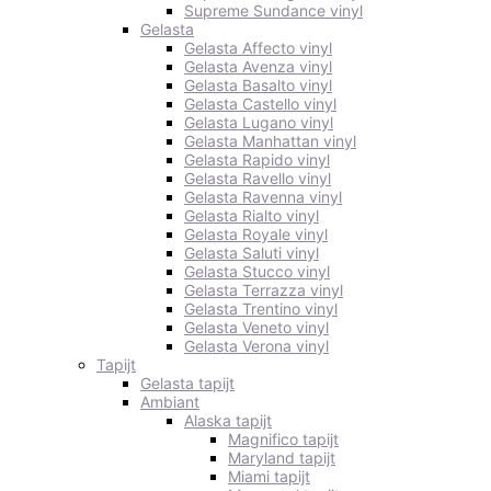
Supreme Sundance vinyl
Gelasta
Gelasta Affecto vinyl
Gelasta Avenza vinyl
Gelasta Basalto vinyl
Gelasta Castello vinyl
Gelasta Lugano vinyl
Gelasta Manhattan vinyl
Gelasta Rapido vinyl
Gelasta Ravello vinyl
Gelasta Ravenna vinyl
Gelasta Rialto vinyl
Gelasta Royale vinyl
Gelasta Saluti vinyl
Gelasta Stucco vinyl
Gelasta Terrazza vinyl
Gelasta Trentino vinyl
Gelasta Veneto vinyl
Gelasta Verona vinyl
Tapijt
Gelasta tapijt
Ambiant
Alaska tapijt
Magnifico tapijt
Maryland tapijt
Miami tapijt