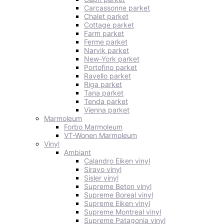
Carcassonne parket
Chalet parket
Cottage parket
Farm parket
Ferme parket
Narvik parket
New-York parket
Portofino parket
Ravello parket
Riga parket
Tana parket
Tenda parket
Vienna parket
Marmoleum
Forbo Marmoleum
VT-Wonen Marmoleum
Vinyl
Ambiant
Calandro Eiken vinyl
Siravo vinyl
Sisler vinyl
Supreme Beton vinyl
Supreme Boreal vinyl
Supreme Eiken vinyl
Supreme Montreal vinyl
Supreme Patagonia vinyl