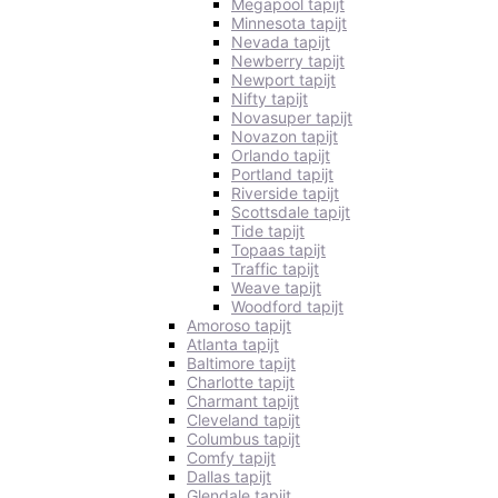
Megapool tapijt
Minnesota tapijt
Nevada tapijt
Newberry tapijt
Newport tapijt
Nifty tapijt
Novasuper tapijt
Novazon tapijt
Orlando tapijt
Portland tapijt
Riverside tapijt
Scottsdale tapijt
Tide tapijt
Topaas tapijt
Traffic tapijt
Weave tapijt
Woodford tapijt
Amoroso tapijt
Atlanta tapijt
Baltimore tapijt
Charlotte tapijt
Charmant tapijt
Cleveland tapijt
Columbus tapijt
Comfy tapijt
Dallas tapijt
Glendale tapijt