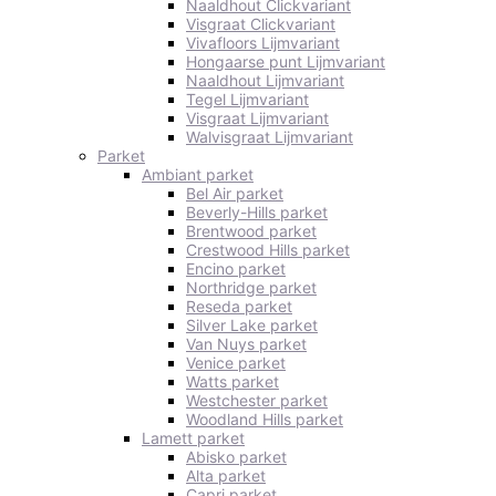
Naaldhout Clickvariant
Visgraat Clickvariant
Vivafloors Lijmvariant
Hongaarse punt Lijmvariant
Naaldhout Lijmvariant
Tegel Lijmvariant
Visgraat Lijmvariant
Walvisgraat Lijmvariant
Parket
Ambiant parket
Bel Air parket
Beverly-Hills parket
Brentwood parket
Crestwood Hills parket
Encino parket
Northridge parket
Reseda parket
Silver Lake parket
Van Nuys parket
Venice parket
Watts parket
Westchester parket
Woodland Hills parket
Lamett parket
Abisko parket
Alta parket
Capri parket