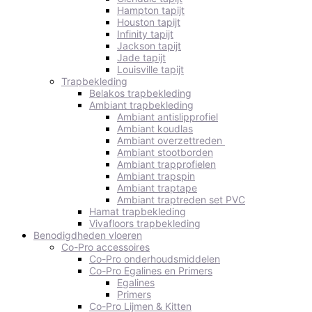
Hampton tapijt
Houston tapijt
Infinity tapijt
Jackson tapijt
Jade tapijt
Louisville tapijt
Trapbekleding
Belakos trapbekleding
Ambiant trapbekleding
Ambiant antislipprofiel
Ambiant koudlas
Ambiant overzettreden
Ambiant stootborden
Ambiant trapprofielen
Ambiant trapspin
Ambiant traptape
Ambiant traptreden set PVC
Hamat trapbekleding
Vivafloors trapbekleding
Benodigdheden vloeren
Co-Pro accessoires
Co-Pro onderhoudsmiddelen
Co-Pro Egalines en Primers
Egalines
Primers
Co-Pro Lijmen & Kitten