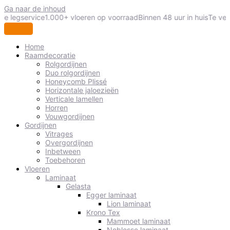
Ga naar de inhoud
le legservice
1.000+ vloeren op voorraad
Binnen 48 uur in huis
Te veel
Home
Raamdecoratie
Rolgordijnen
Duo rolgordijnen
Honeycomb Plissé
Horizontale jaloezieën
Verticale lamellen
Horren
Vouwgordijnen
Gordijnen
Vitrages
Overgordijnen
Inbetween
Toebehoren
Vloeren
Laminaat
Gelasta
Egger laminaat
Lion laminaat
Krono Tex
Mammoet laminaat
Noblesse laminaat