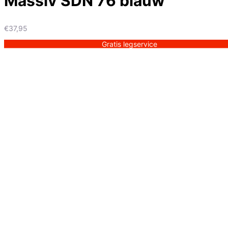
Massiv SDN 76 blauw
€
37,95
Gratis legservice