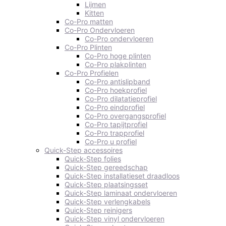
Lijmen
Kitten
Co-Pro matten
Co-Pro Ondervloeren
Co-Pro ondervloeren
Co-Pro Plinten
Co-Pro hoge plinten
Co-Pro plakplinten
Co-Pro Profielen
Co-Pro antislipband
Co-Pro hoekprofiel
Co-Pro dilatatieprofiel
Co-Pro eindprofiel
Co-Pro overgangsprofiel
Co-Pro tapijtprofiel
Co-Pro trapprofiel
Co-Pro u profiel
Quick-Step accessoires
Quick-Step folies
Quick-Step gereedschap
Quick-Step installatieset draadloos
Quick-Step plaatsingsset
Quick-Step laminaat ondervloeren
Quick-Step verlengkabels
Quick-Step reinigers
Quick-Step vinyl ondervloeren