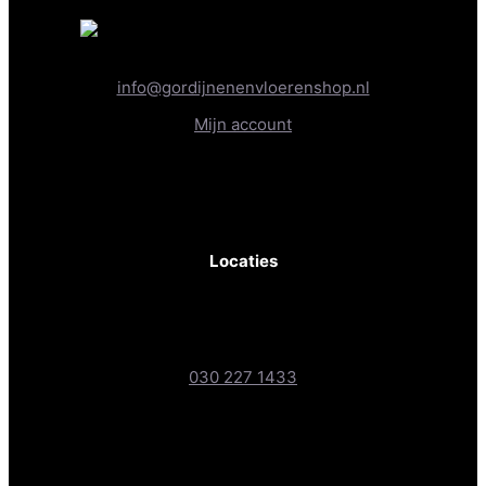
info@gordijnenenvloerenshop.nl
Mijn account
KvK-nr: 81830467
BTW-nr: NL862236289B01
Locaties
Gordijnen- & Vloerenshop XL
Boteyken 193-1, 3454 PD Utrecht
030 227 1433
Gordijnen- & Vloerenshop