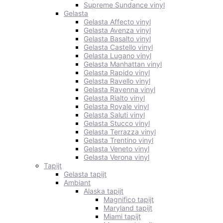
Supreme Sundance vinyl
Gelasta
Gelasta Affecto vinyl
Gelasta Avenza vinyl
Gelasta Basalto vinyl
Gelasta Castello vinyl
Gelasta Lugano vinyl
Gelasta Manhattan vinyl
Gelasta Rapido vinyl
Gelasta Ravello vinyl
Gelasta Ravenna vinyl
Gelasta Rialto vinyl
Gelasta Royale vinyl
Gelasta Saluti vinyl
Gelasta Stucco vinyl
Gelasta Terrazza vinyl
Gelasta Trentino vinyl
Gelasta Veneto vinyl
Gelasta Verona vinyl
Tapijt
Gelasta tapijt
Ambiant
Alaska tapijt
Magnifico tapijt
Maryland tapijt
Miami tapijt