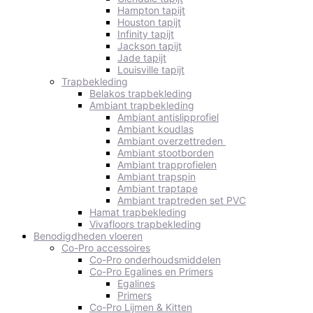
Hampton tapijt
Houston tapijt
Infinity tapijt
Jackson tapijt
Jade tapijt
Louisville tapijt
Trapbekleding
Belakos trapbekleding
Ambiant trapbekleding
Ambiant antislipprofiel
Ambiant koudlas
Ambiant overzettreden
Ambiant stootborden
Ambiant trapprofielen
Ambiant trapspin
Ambiant traptape
Ambiant traptreden set PVC
Hamat trapbekleding
Vivafloors trapbekleding
Benodigdheden vloeren
Co-Pro accessoires
Co-Pro onderhoudsmiddelen
Co-Pro Egalines en Primers
Egalines
Primers
Co-Pro Lijmen & Kitten