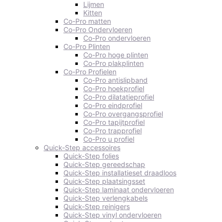
Lijmen
Kitten
Co-Pro matten
Co-Pro Ondervloeren
Co-Pro ondervloeren
Co-Pro Plinten
Co-Pro hoge plinten
Co-Pro plakplinten
Co-Pro Profielen
Co-Pro antislipband
Co-Pro hoekprofiel
Co-Pro dilatatieprofiel
Co-Pro eindprofiel
Co-Pro overgangsprofiel
Co-Pro tapijtprofiel
Co-Pro trapprofiel
Co-Pro u profiel
Quick-Step accessoires
Quick-Step folies
Quick-Step gereedschap
Quick-Step installatieset draadloos
Quick-Step plaatsingsset
Quick-Step laminaat ondervloeren
Quick-Step verlengkabels
Quick-Step reinigers
Quick-Step vinyl ondervloeren