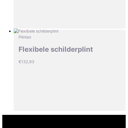
Plinten
Flexibele schilderplint
€
132,93