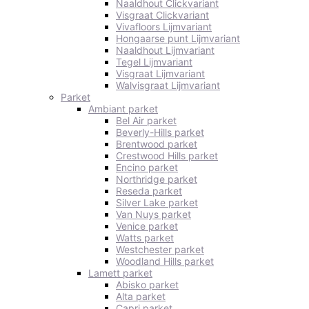
Naaldhout Clickvariant
Visgraat Clickvariant
Vivafloors Lijmvariant
Hongaarse punt Lijmvariant
Naaldhout Lijmvariant
Tegel Lijmvariant
Visgraat Lijmvariant
Walvisgraat Lijmvariant
Parket
Ambiant parket
Bel Air parket
Beverly-Hills parket
Brentwood parket
Crestwood Hills parket
Encino parket
Northridge parket
Reseda parket
Silver Lake parket
Van Nuys parket
Venice parket
Watts parket
Westchester parket
Woodland Hills parket
Lamett parket
Abisko parket
Alta parket
Capri parket