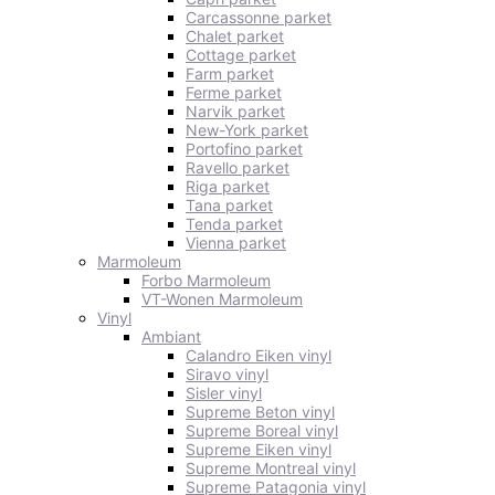
Carcassonne parket
Chalet parket
Cottage parket
Farm parket
Ferme parket
Narvik parket
New-York parket
Portofino parket
Ravello parket
Riga parket
Tana parket
Tenda parket
Vienna parket
Marmoleum
Forbo Marmoleum
VT-Wonen Marmoleum
Vinyl
Ambiant
Calandro Eiken vinyl
Siravo vinyl
Sisler vinyl
Supreme Beton vinyl
Supreme Boreal vinyl
Supreme Eiken vinyl
Supreme Montreal vinyl
Supreme Patagonia vinyl