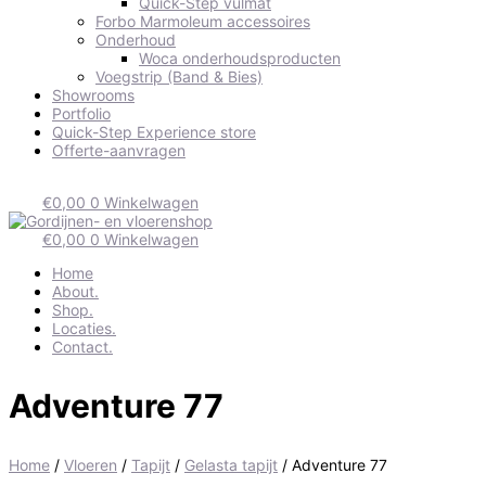
Quick-Step vulmat
Forbo Marmoleum accessoires
Onderhoud
Woca onderhoudsproducten
Voegstrip (Band & Bies)
Showrooms
Portfolio
Quick-Step Experience store
Offerte-aanvragen
€
0,00
0
Winkelwagen
€
0,00
0
Winkelwagen
Home
About.
Shop.
Locaties.
Contact.
Adventure 77
Home
/
Vloeren
/
Tapijt
/
Gelasta tapijt
/ Adventure 77