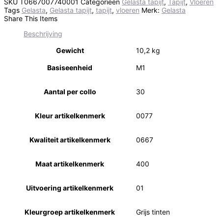
SKU
T0667007740001
Categorieën
Gelasta tapijt
,
Tapijt
,
Vloeren
Tags
Gelasta
,
Gelasta tapijt
,
tapijt
,
vloeren
Merk:
Gelasta
Share This Items
Beschrijving
Gewicht
10,2 kg
Basiseenheid
M1
Aantal per collo
30
Kleur artikelkenmerk
0077
Kwaliteit artikelkenmerk
0667
Maat artikelkenmerk
400
Uitvoering artikelkenmerk
01
Kleurgroep artikelkenmerk
Grijs tinten