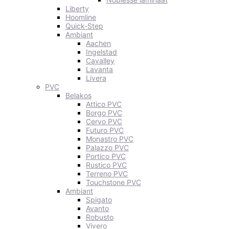
Liberty
Hoomline
Quick-Step
Ambiant
Aachen
Ingelstad
Cavalley
Lavanta
Livera
PVC
Belakos
Attico PVC
Borgo PVC
Cervo PVC
Futuro PVC
Monastro PVC
Palazzo PVC
Portico PVC
Rustico PVC
Terreno PVC
Touchstone PVC
Ambiant
Spigato
Avanto
Robusto
Vivero