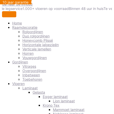
10 jaar garantie
Ga naar de inhoud
le legservice
1.000+ vloeren op voorraad
Binnen 48 uur in huis
Te veel
Home
Raamdecoratie
Rolgordijnen
Duo rolgordijnen
Honeycomb Plissé
Horizontale jaloezieën
Verticale lamellen
Horren
Vouwgordijnen
Gordijnen
Vitrages
Overgordijnen
Inbetween
Toebehoren
Vloeren
Laminaat
Gelasta
Egger laminaat
Lion laminaat
Krono Tex
Mammoet laminaat
Noblesse laminaat