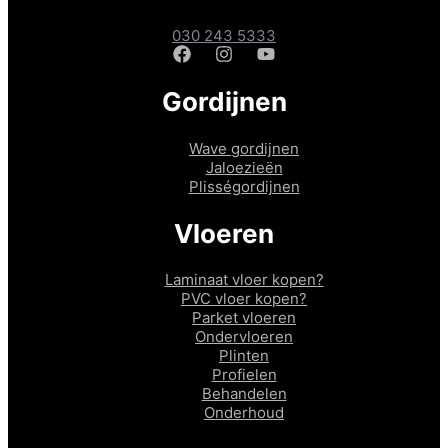
Amsterdamsestraatweg 241A, 3551 CD Utrecht
030 243 5333
Gordijnen
Wave gordijnen
Jaloezieën
Plisségordijnen
Vloeren
Laminaat vloer kopen?
PVC vloer kopen?
Parket vloeren
Ondervloeren
Plinten
Profielen
Behandelen
Onderhoud