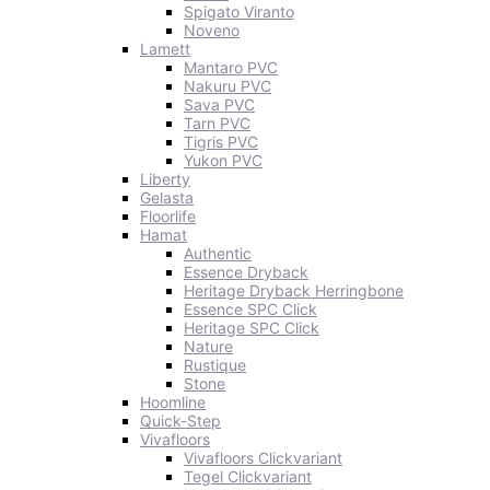
Spigato Viranto
Noveno
Lamett
Mantaro PVC
Nakuru PVC
Sava PVC
Tarn PVC
Tigris PVC
Yukon PVC
Liberty
Gelasta
Floorlife
Hamat
Authentic
Essence Dryback
Heritage Dryback Herringbone
Essence SPC Click
Heritage SPC Click
Nature
Rustique
Stone
Hoomline
Quick-Step
Vivafloors
Vivafloors Clickvariant
Tegel Clickvariant