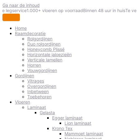
Ga naar de inhoud
le legservice
1.000+ vloeren op voorraad
Binnen 48 uur in huis
Te veel
Home
Raamdecoratie
Rolgordijnen
Duo rolgordijnen
Honeycomb Plissé
Horizontale jaloezieën
Verticale lamellen
Horren
Vouwgordijnen
Gordijnen
Vitrages
Overgordijnen
Inbetween
Toebehoren
Vloeren
Laminaat
Gelasta
Egger laminaat
Lion laminaat
Krono Tex
Mammoet laminaat
Noblesse laminaat