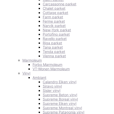
Carcassonne parket
Chalet parket
Cottage parket
Farm parket
Ferme parket
Narvik parket
New-York parket
Portofino parket
Ravello parket
Riga parket
Tana parket
Tenda parket
Vienna parket
Marmoleum
Forbo Marmoleum
VT-Wonen Marmoleum
Vinyl
Ambiant
Calandro Eiken vinyl
Siravo vinyl
Sisler vinyl
Supreme Beton vinyl
Supreme Boreal vinyl
Supreme Eiken vinyl
Supreme Montreal vinyl
Supreme Patagonia vinyl