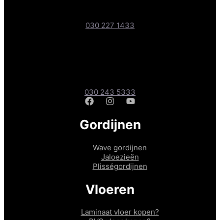
Boteyken 193-1, 3454 PD Utrecht
030 227 1433
Gordijnen- & Vloerenshop
Amsterdamsestraatweg 241A, 3551 CD Utrecht
030 243 5333
Gordijnen
Wave gordijnen
Jaloezieën
Plisségordijnen
Vloeren
Laminaat vloer kopen?