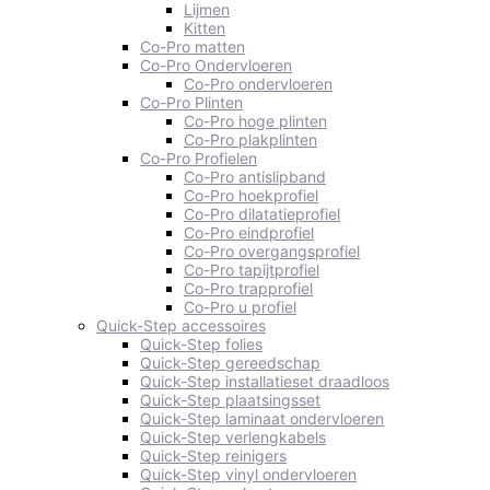
Lijmen
Kitten
Co-Pro matten
Co-Pro Ondervloeren
Co-Pro ondervloeren
Co-Pro Plinten
Co-Pro hoge plinten
Co-Pro plakplinten
Co-Pro Profielen
Co-Pro antislipband
Co-Pro hoekprofiel
Co-Pro dilatatieprofiel
Co-Pro eindprofiel
Co-Pro overgangsprofiel
Co-Pro tapijtprofiel
Co-Pro trapprofiel
Co-Pro u profiel
Quick-Step accessoires
Quick-Step folies
Quick-Step gereedschap
Quick-Step installatieset draadloos
Quick-Step plaatsingsset
Quick-Step laminaat ondervloeren
Quick-Step verlengkabels
Quick-Step reinigers
Quick-Step vinyl ondervloeren