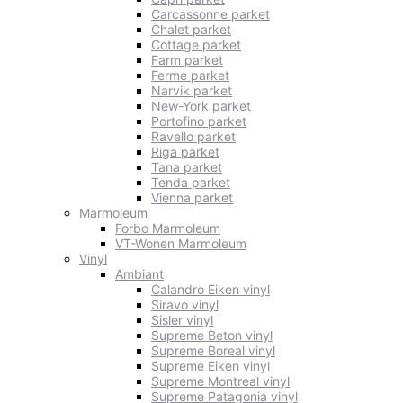
Carcassonne parket
Chalet parket
Cottage parket
Farm parket
Ferme parket
Narvik parket
New-York parket
Portofino parket
Ravello parket
Riga parket
Tana parket
Tenda parket
Vienna parket
Marmoleum
Forbo Marmoleum
VT-Wonen Marmoleum
Vinyl
Ambiant
Calandro Eiken vinyl
Siravo vinyl
Sisler vinyl
Supreme Beton vinyl
Supreme Boreal vinyl
Supreme Eiken vinyl
Supreme Montreal vinyl
Supreme Patagonia vinyl