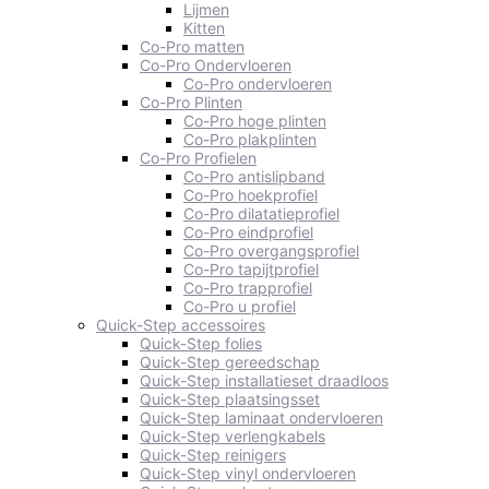
Lijmen
Kitten
Co-Pro matten
Co-Pro Ondervloeren
Co-Pro ondervloeren
Co-Pro Plinten
Co-Pro hoge plinten
Co-Pro plakplinten
Co-Pro Profielen
Co-Pro antislipband
Co-Pro hoekprofiel
Co-Pro dilatatieprofiel
Co-Pro eindprofiel
Co-Pro overgangsprofiel
Co-Pro tapijtprofiel
Co-Pro trapprofiel
Co-Pro u profiel
Quick-Step accessoires
Quick-Step folies
Quick-Step gereedschap
Quick-Step installatieset draadloos
Quick-Step plaatsingsset
Quick-Step laminaat ondervloeren
Quick-Step verlengkabels
Quick-Step reinigers
Quick-Step vinyl ondervloeren