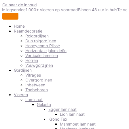
Ga naar de inhoud
le legservice
1.000+ vloeren op voorraad
Binnen 48 uur in huis
Te vee
Home
Raamdecoratie
Rolgordijnen
Duo rolgordijnen
Honeycomb Plissé
Horizontale jaloezieën
Verticale lamellen
Horren
Vouwgordijnen
Gordijnen
Vitrages
Overgordijnen
Inbetween
Toebehoren
Vloeren
Laminaat
Gelasta
Egger laminaat
Lion laminaat
Krono Tex
Mammoet laminaat
Noblesse laminaat