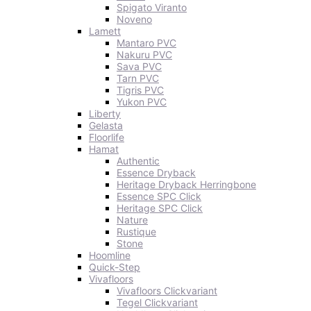
Spigato Viranto
Noveno
Lamett
Mantaro PVC
Nakuru PVC
Sava PVC
Tarn PVC
Tigris PVC
Yukon PVC
Liberty
Gelasta
Floorlife
Hamat
Authentic
Essence Dryback
Heritage Dryback Herringbone
Essence SPC Click
Heritage SPC Click
Nature
Rustique
Stone
Hoomline
Quick-Step
Vivafloors
Vivafloors Clickvariant
Tegel Clickvariant