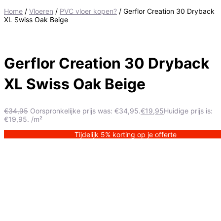
Home
/
Vloeren
/
PVC vloer kopen?
/ Gerflor Creation 30 Dryback
XL Swiss Oak Beige
Gerflor Creation 30 Dryback
XL Swiss Oak Beige
€
34,95
Oorspronkelijke prijs was: €34,95.
€
19,95
Huidige prijs is:
€19,95.
/m²
Tijdelijk 5% korting op je offerte