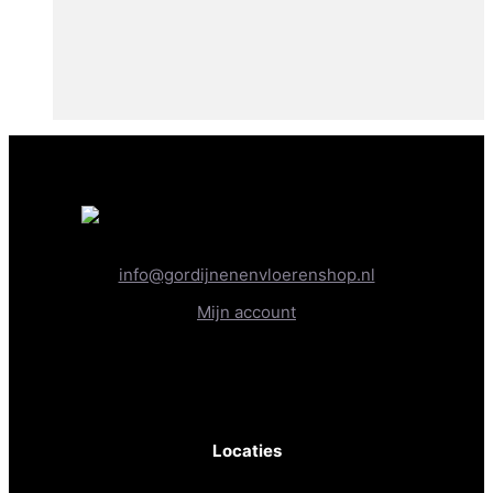
info@gordijnenenvloerenshop.nl
Mijn account
KvK-nr: 81830467
BTW-nr: NL862236289B01
Locaties
Gordijnen- & Vloerenshop XL