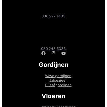
Boteyken 193-1, 3454 PD Utrecht
030 227 1433
Gordijnen- & Vloerenshop
Amsterdamsestraatweg 241A, 3551 CD Utrecht
030 243 5333
Gordijnen
Wave gordijnen
Jaloezieën
Plisségordijnen
Vloeren