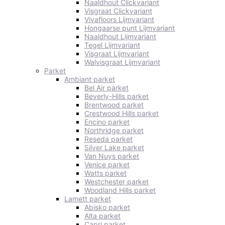
Naaldhout Clickvariant
Visgraat Clickvariant
Vivafloors Lijmvariant
Hongaarse punt Lijmvariant
Naaldhout Lijmvariant
Tegel Lijmvariant
Visgraat Lijmvariant
Walvisgraat Lijmvariant
Parket
Ambiant parket
Bel Air parket
Beverly-Hills parket
Brentwood parket
Crestwood Hills parket
Encino parket
Northridge parket
Reseda parket
Silver Lake parket
Van Nuys parket
Venice parket
Watts parket
Westchester parket
Woodland Hills parket
Lamett parket
Abisko parket
Alta parket
Capri parket