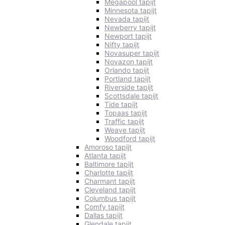
Megapool tapijt
Minnesota tapijt
Nevada tapijt
Newberry tapijt
Newport tapijt
Nifty tapijt
Novasuper tapijt
Novazon tapijt
Orlando tapijt
Portland tapijt
Riverside tapijt
Scottsdale tapijt
Tide tapijt
Topaas tapijt
Traffic tapijt
Weave tapijt
Woodford tapijt
Amoroso tapijt
Atlanta tapijt
Baltimore tapijt
Charlotte tapijt
Charmant tapijt
Cleveland tapijt
Columbus tapijt
Comfy tapijt
Dallas tapijt
Glendale tapijt