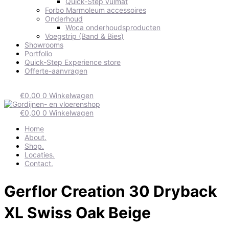
Quick-Step vulmat
Forbo Marmoleum accessoires
Onderhoud
Woca onderhoudsproducten
Voegstrip (Band & Bies)
Showrooms
Portfolio
Quick-Step Experience store
Offerte-aanvragen
€
0,00
0
Winkelwagen
€
0,00
0
Winkelwagen
Home
About.
Shop.
Locaties.
Contact.
Gerflor Creation 30 Dryback
XL Swiss Oak Beige