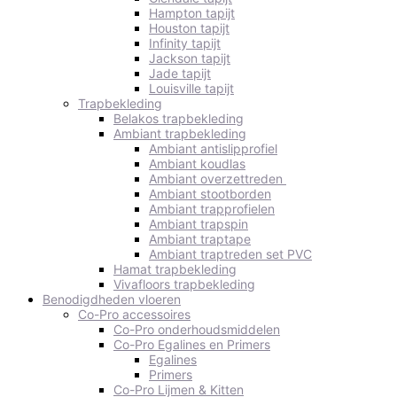
Hampton tapijt
Houston tapijt
Infinity tapijt
Jackson tapijt
Jade tapijt
Louisville tapijt
Trapbekleding
Belakos trapbekleding
Ambiant trapbekleding
Ambiant antislipprofiel
Ambiant koudlas
Ambiant overzettreden
Ambiant stootborden
Ambiant trapprofielen
Ambiant trapspin
Ambiant traptape
Ambiant traptreden set PVC
Hamat trapbekleding
Vivafloors trapbekleding
Benodigdheden vloeren
Co-Pro accessoires
Co-Pro onderhoudsmiddelen
Co-Pro Egalines en Primers
Egalines
Primers
Co-Pro Lijmen & Kitten