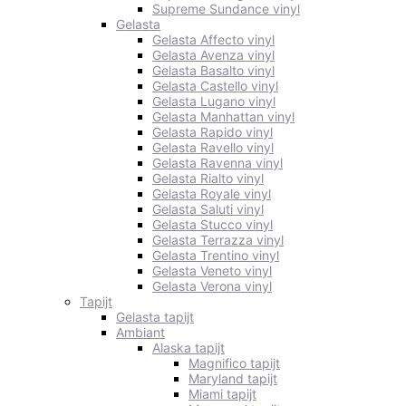
Supreme Sundance vinyl
Gelasta
Gelasta Affecto vinyl
Gelasta Avenza vinyl
Gelasta Basalto vinyl
Gelasta Castello vinyl
Gelasta Lugano vinyl
Gelasta Manhattan vinyl
Gelasta Rapido vinyl
Gelasta Ravello vinyl
Gelasta Ravenna vinyl
Gelasta Rialto vinyl
Gelasta Royale vinyl
Gelasta Saluti vinyl
Gelasta Stucco vinyl
Gelasta Terrazza vinyl
Gelasta Trentino vinyl
Gelasta Veneto vinyl
Gelasta Verona vinyl
Tapijt
Gelasta tapijt
Ambiant
Alaska tapijt
Magnifico tapijt
Maryland tapijt
Miami tapijt