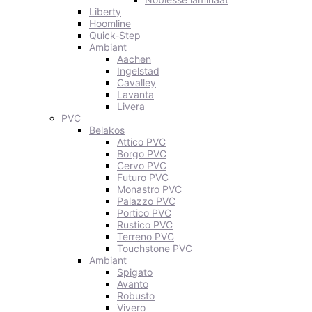
Liberty
Hoomline
Quick-Step
Ambiant
Aachen
Ingelstad
Cavalley
Lavanta
Livera
PVC
Belakos
Attico PVC
Borgo PVC
Cervo PVC
Futuro PVC
Monastro PVC
Palazzo PVC
Portico PVC
Rustico PVC
Terreno PVC
Touchstone PVC
Ambiant
Spigato
Avanto
Robusto
Vivero