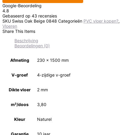
Google-Beoordeling
4.8
Gebaseerd op 43 recensies
SKU
Swiss Oak Beige 0848
Categorieën
PVC vloer kopen?
,
Vloeren
Share This Items
Beschrijving
Beoordelingen (0)
Afmeting
230 x 1500 mm
V-groef
4-zijdige v-groef
Dikte vloer
2 mm
m²/doos
3,80
Kleur
Naturel
Garantie
10 jaar