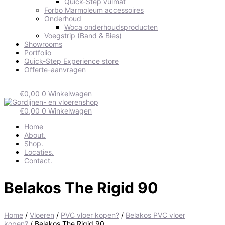
Quick-Step vulmat
Forbo Marmoleum accessoires
Onderhoud
Woca onderhoudsproducten
Voegstrip (Band & Bies)
Showrooms
Portfolio
Quick-Step Experience store
Offerte-aanvragen
€
0,00
0
Winkelwagen
€
0,00
0
Winkelwagen
Home
About.
Shop.
Locaties.
Contact.
Belakos The Rigid 90
Home
/
Vloeren
/
PVC vloer kopen?
/
Belakos PVC vloer
kopen?
/ Belakos The Rigid 90