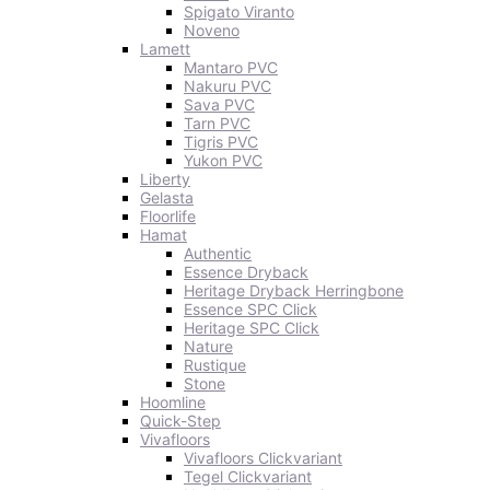
Spigato Viranto
Noveno
Lamett
Mantaro PVC
Nakuru PVC
Sava PVC
Tarn PVC
Tigris PVC
Yukon PVC
Liberty
Gelasta
Floorlife
Hamat
Authentic
Essence Dryback
Heritage Dryback Herringbone
Essence SPC Click
Heritage SPC Click
Nature
Rustique
Stone
Hoomline
Quick-Step
Vivafloors
Vivafloors Clickvariant
Tegel Clickvariant