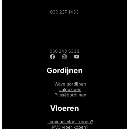
Boteyken 193-1, 3454 PD Utrecht
030 227 1433
Gordijnen- & Vloerenshop
Amsterdamsestraatweg 241A, 3551 CD Utrecht
030 243 5333
Gordijnen
Wave gordijnen
Jaloezieën
Plisségordijnen
Vloeren
Laminaat vloer kopen?
PVC vloer kopen?