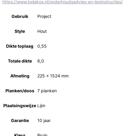
https://www.belakos.nl/onderhoudsadvies-en-leginstructies/
Gebruik
Project
Style
Hout
Dikte toplaag
0,55
Totale dikte
6,0
Afmeting
225 x 1524 mm
Planken/doos
7 planken
Plaatsingswijze
Lijm
Garantie
10 jaar
Kleur
Bruin