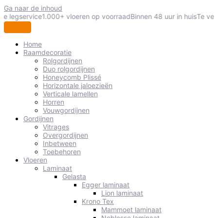
Ga naar de inhoud
le legservice
1.000+ vloeren op voorraad
Binnen 48 uur in huis
Te veel
Home
Raamdecoratie
Rolgordijnen
Duo rolgordijnen
Honeycomb Plissé
Horizontale jaloezieën
Verticale lamellen
Horren
Vouwgordijnen
Gordijnen
Vitrages
Overgordijnen
Inbetween
Toebehoren
Vloeren
Laminaat
Gelasta
Egger laminaat
Lion laminaat
Krono Tex
Mammoet laminaat
Noblesse laminaat