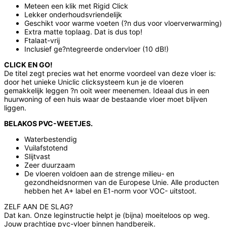
Meteen een klik met Rigid Click
Lekker onderhoudsvriendelijk
Geschikt voor warme voeten (?n dus voor vloerverwarming)
Extra matte toplaag. Dat is dus top!
Ftalaat-vrij
Inclusief ge?ntegreerde ondervloer (10 dB!)
CLICK EN GO!
De titel zegt precies wat het enorme voordeel van deze vloer is:
door het unieke Uniclic clicksysteem kun je de vloeren
gemakkelijk leggen ?n ooit weer meenemen. Ideaal dus in een
huurwoning of een huis waar de bestaande vloer moet blijven
liggen.
BELAKOS PVC-WEETJES.
Waterbestendig
Vuilafstotend
Slijtvast
Zeer duurzaam
De vloeren voldoen aan de strenge milieu- en
gezondheidsnormen van de Europese Unie. Alle producten
hebben het A+ label en E1-norm voor VOC- uitstoot.
ZELF AAN DE SLAG?
Dat kan. Onze leginstructie helpt je (bijna) moeiteloos op weg.
Jouw prachtige pvc-vloer binnen handbereik.