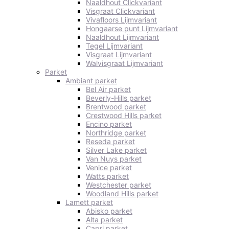
Naaldhout Clickvariant
Visgraat Clickvariant
Vivafloors Lijmvariant
Hongaarse punt Lijmvariant
Naaldhout Lijmvariant
Tegel Lijmvariant
Visgraat Lijmvariant
Walvisgraat Lijmvariant
Parket
Ambiant parket
Bel Air parket
Beverly-Hills parket
Brentwood parket
Crestwood Hills parket
Encino parket
Northridge parket
Reseda parket
Silver Lake parket
Van Nuys parket
Venice parket
Watts parket
Westchester parket
Woodland Hills parket
Lamett parket
Abisko parket
Alta parket
Capri parket