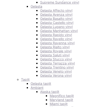
Supreme Sundance vinyl
Gelasta
Gelasta Affecto vinyl
Gelasta Avenza vinyl
Gelasta Basalto vinyl
Gelasta Castello vinyl
Gelasta Lugano vinyl
Gelasta Manhattan vinyl
Gelasta Rapido vinyl
Gelasta Ravello vinyl
Gelasta Ravenna vinyl
Gelasta Rialto vinyl
Gelasta Royale vinyl
Gelasta Saluti vinyl
Gelasta Stucco vinyl
Gelasta Terrazza vinyl
Gelasta Trentino vinyl
Gelasta Veneto vinyl
Gelasta Verona vinyl
Tapijt
Gelasta tapijt
Ambiant
Alaska tapijt
Magnifico tapijt
Maryland tapijt
Miami tapijt