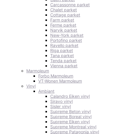
Carcassonne parket
Chalet parket
Cottage parket
Farm parket
Ferme parket
Narvik parket
New-York parket
Portofino parket
Ravello parket
Riga parket
Tana parket
Tenda parket
Vienna parket
Marmoleum
Forbo Marmoleum
VT-Wonen Marmoleum
Vinyl
Ambiant
Calandro Eiken vinyl
Siravo vinyl
Sisler vinyl
Supreme Beton vinyl
Supreme Boreal vinyl
Supreme Eiken vinyl
Supreme Montreal vinyl
Supreme Patagonia vinyl