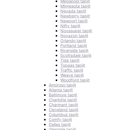
Megapool tapijt
Minnesota tapijt
Nevada tapijt
Newberry tapijt
Newport tapijt
Nifty tapijt
Novasuper tapijt
Novazon tapijt
Orlando tapijt
Portland tapijt
Riverside tapijt
Scottsdale tapijt
Tide tapijt
Topaas tapijt
Traffic tapijt
Weave tapijt
Woodford tapijt
Amoroso tapijt
Atlanta tapijt
Baltimore tapijt
Charlotte tapijt
Charmant tapijt
Cleveland tapijt
Columbus tapijt
Comfy tapijt
Dallas tapijt
Glendale tapijt