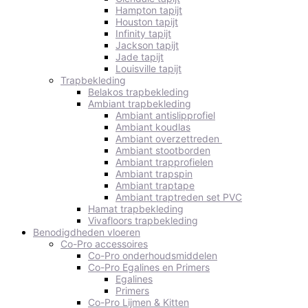
Hampton tapijt
Houston tapijt
Infinity tapijt
Jackson tapijt
Jade tapijt
Louisville tapijt
Trapbekleding
Belakos trapbekleding
Ambiant trapbekleding
Ambiant antislipprofiel
Ambiant koudlas
Ambiant overzettreden
Ambiant stootborden
Ambiant trapprofielen
Ambiant trapspin
Ambiant traptape
Ambiant traptreden set PVC
Hamat trapbekleding
Vivafloors trapbekleding
Benodigdheden vloeren
Co-Pro accessoires
Co-Pro onderhoudsmiddelen
Co-Pro Egalines en Primers
Egalines
Primers
Co-Pro Lijmen & Kitten