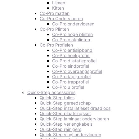
Lijmen
Kitten
Co-Pro matten
Co-Pro Ondervloeren
Co-Pro ondervloeren
Co-Pro Plinten
Co-Pro hoge plinten
Co-Pro plakplinten
Co-Pro Profielen
Co-Pro antislipband
Co-Pro hoekprofiel
Co-Pro dilatatieprofiel
Co-Pro eindprofiel
Co-Pro overgangsprofiel
Co-Pro tapijtprofiel
Co-Pro trapprofiel
Co-Pro u profiel
Quick-Step accessoires
Quick-Step folies
Quick-Step gereedschap
Quick-Step installatieset draadloos
Quick-Step plaatsingsset
Quick-Step laminaat ondervloeren
Quick-Step verlengkabels
Quick-Step reinigers
Quick-Step vinyl ondervloeren