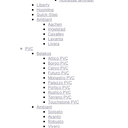
Liberty
Hoomline
Quick-Step
Ambiant
Aachen
Ingelstad
Cavalley
Lavanta
Livera
PVC
Belakos
Attico PVC
Borgo PVC
Cervo PVC
Futuro PVC
Monastro PVC
Palazzo PVC
Portico PVC
Rustico PVC
Terreno PVC
Touchstone PVC
Ambiant
Spigato
Avanto
Robusto
Vivero