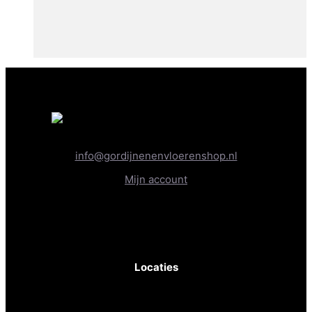
info@gordijnenenvloerenshop.nl
Mijn account
KvK-nr: 81830467
BTW-nr: NL862236289B01
Locaties
Gordijnen- & Vloerenshop XL