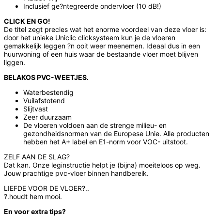
Inclusief ge?ntegreerde ondervloer (10 dB!)
CLICK EN GO!
De titel zegt precies wat het enorme voordeel van deze vloer is:
door het unieke Uniclic clicksysteem kun je de vloeren
gemakkelijk leggen ?n ooit weer meenemen. Ideaal dus in een
huurwoning of een huis waar de bestaande vloer moet blijven
liggen.
BELAKOS PVC-WEETJES.
Waterbestendig
Vuilafstotend
Slijtvast
Zeer duurzaam
De vloeren voldoen aan de strenge milieu- en
gezondheidsnormen van de Europese Unie. Alle producten
hebben het A+ label en E1-norm voor VOC- uitstoot.
ZELF AAN DE SLAG?
Dat kan. Onze leginstructie helpt je (bijna) moeiteloos op weg.
Jouw prachtige pvc-vloer binnen handbereik.
LIEFDE VOOR DE VLOER?..
?.houdt hem mooi.
En voor extra tips?