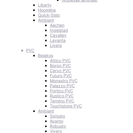
Liberty
Hoomline
Quick-Step
Ambiant
Aachen
Ingelstad
Cavalley
Lavanta
Livera
PVC
Belakos
Attico PVC
Borgo PVC
Cervo PVC
Futuro PVC
Monastro PVC
Palazzo PVC
Portico PVC
Rustico PVC
Terreno PVC
Touchstone PVC
Ambiant
Spigato
Avanto
Robusto
Vivero