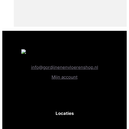
info@gordijnenenvloerenshop.nl
Mijn account
KvK-nr: 81830467
BTW-nr: NL862236289B01
Locaties
Gordijnen- & Vloerenshop XL