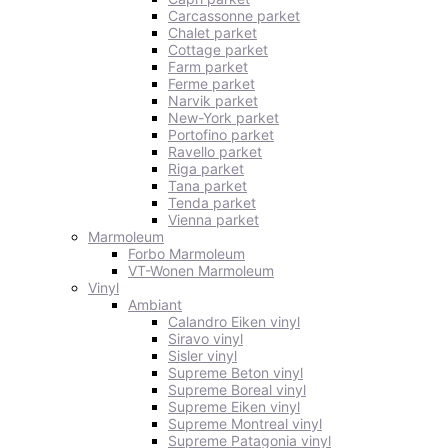
Carcassonne parket
Chalet parket
Cottage parket
Farm parket
Ferme parket
Narvik parket
New-York parket
Portofino parket
Ravello parket
Riga parket
Tana parket
Tenda parket
Vienna parket
Marmoleum
Forbo Marmoleum
VT-Wonen Marmoleum
Vinyl
Ambiant
Calandro Eiken vinyl
Siravo vinyl
Sisler vinyl
Supreme Beton vinyl
Supreme Boreal vinyl
Supreme Eiken vinyl
Supreme Montreal vinyl
Supreme Patagonia vinyl