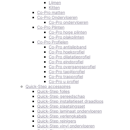
Lijmen
Kitten
Co-Pro matten
Co-Pro Ondervloeren
Co-Pro ondervloeren
Co-Pro Plinten
Co-Pro hoge plinten
Co-Pro plakplinten
Co-Pro Profielen
Co-Pro antislipband
Co-Pro hoekprofiel
Co-Pro dilatatieprofiel
Co-Pro eindprofiel
Co-Pro overgangsprofiel
Co-Pro tapijtprofiel
Co-Pro trapprofiel
Co-Pro u profiel
Quick-Step accessoires
Quick-Step folies
Quick-Step gereedschap
Quick-Step installatieset draadloos
Quick-Step plaatsingsset
Quick-Step laminaat ondervloeren
Quick-Step verlengkabels
Quick-Step reinigers
Quick-Step vinyl ondervloeren