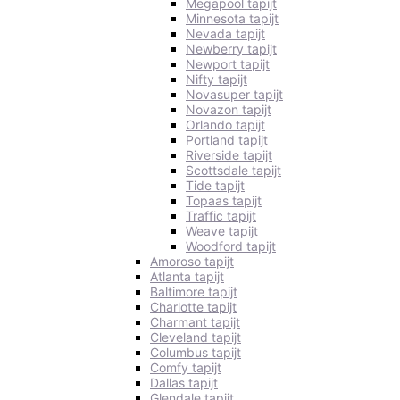
Megapool tapijt
Minnesota tapijt
Nevada tapijt
Newberry tapijt
Newport tapijt
Nifty tapijt
Novasuper tapijt
Novazon tapijt
Orlando tapijt
Portland tapijt
Riverside tapijt
Scottsdale tapijt
Tide tapijt
Topaas tapijt
Traffic tapijt
Weave tapijt
Woodford tapijt
Amoroso tapijt
Atlanta tapijt
Baltimore tapijt
Charlotte tapijt
Charmant tapijt
Cleveland tapijt
Columbus tapijt
Comfy tapijt
Dallas tapijt
Glendale tapijt