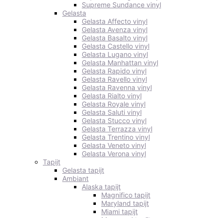
Supreme Sundance vinyl
Gelasta
Gelasta Affecto vinyl
Gelasta Avenza vinyl
Gelasta Basalto vinyl
Gelasta Castello vinyl
Gelasta Lugano vinyl
Gelasta Manhattan vinyl
Gelasta Rapido vinyl
Gelasta Ravello vinyl
Gelasta Ravenna vinyl
Gelasta Rialto vinyl
Gelasta Royale vinyl
Gelasta Saluti vinyl
Gelasta Stucco vinyl
Gelasta Terrazza vinyl
Gelasta Trentino vinyl
Gelasta Veneto vinyl
Gelasta Verona vinyl
Tapijt
Gelasta tapijt
Ambiant
Alaska tapijt
Magnifico tapijt
Maryland tapijt
Miami tapijt