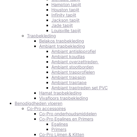
Hampton tapijt
Houston tapijt
Infinity tapijt
Jackson tapijt
Jade tapijt
Louisville tapijt
Trapbekleding
Belakos trapbekleding
Ambiant trapbekleding
Ambiant antislipprofiel
Ambiant koudlas
Ambiant overzettreden
Ambiant stootborden
Ambiant trapprofielen
Ambiant trapspin
Ambiant traptape
Ambiant traptreden set PVC
Hamat trapbekleding
Vivafloors trapbekleding
Benodigdheden vloeren
Co-Pro accessoires
Co-Pro onderhoudsmiddelen
Co-Pro Egalines en Primers
Egalines
Primers
Co-Pro Lijmen & Kitten