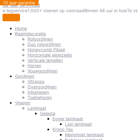
10 jaar garantie
Ga naar de inhoud
le legservice
1.000+ vloeren op voorraad
Binnen 48 uur in huis
Te veel
Home
Raamdecoratie
Rolgordijnen
Duo rolgordijnen
Honeycomb Plissé
Horizontale jaloezieën
Verticale lamellen
Horren
Vouwgordijnen
Gordijnen
Vitrages
Overgordijnen
Inbetween
Toebehoren
Vloeren
Laminaat
Gelasta
Egger laminaat
Lion laminaat
Krono Tex
Mammoet laminaat
Noblesse laminaat