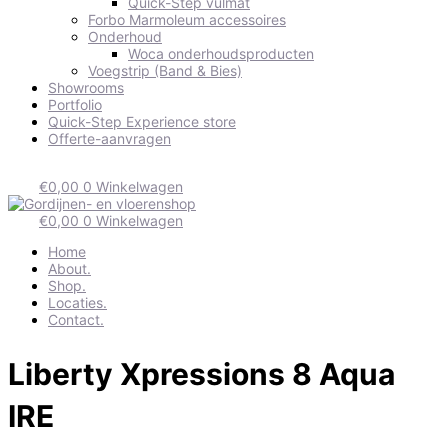
Quick-Step vulmat
Forbo Marmoleum accessoires
Onderhoud
Woca onderhoudsproducten
Voegstrip (Band & Bies)
Showrooms
Portfolio
Quick-Step Experience store
Offerte-aanvragen
€
0,00
0
Winkelwagen
€
0,00
0
Winkelwagen
Home
About.
Shop.
Locaties.
Contact.
Liberty Xpressions 8 Aqua
IRE