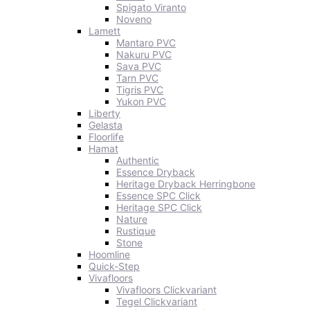
Spigato Viranto
Noveno
Lamett
Mantaro PVC
Nakuru PVC
Sava PVC
Tarn PVC
Tigris PVC
Yukon PVC
Liberty
Gelasta
Floorlife
Hamat
Authentic
Essence Dryback
Heritage Dryback Herringbone
Essence SPC Click
Heritage SPC Click
Nature
Rustique
Stone
Hoomline
Quick-Step
Vivafloors
Vivafloors Clickvariant
Tegel Clickvariant