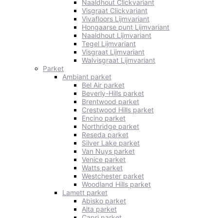
Naaldhout Clickvariant
Visgraat Clickvariant
Vivafloors Lijmvariant
Hongaarse punt Lijmvariant
Naaldhout Lijmvariant
Tegel Lijmvariant
Visgraat Lijmvariant
Walvisgraat Lijmvariant
Parket
Ambiant parket
Bel Air parket
Beverly-Hills parket
Brentwood parket
Crestwood Hills parket
Encino parket
Northridge parket
Reseda parket
Silver Lake parket
Van Nuys parket
Venice parket
Watts parket
Westchester parket
Woodland Hills parket
Lamett parket
Abisko parket
Alta parket
Capri parket