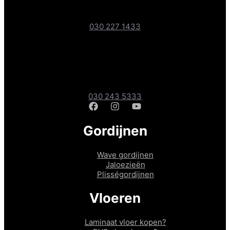
Boteyken 193-1, 3454 PD Utrecht
030 227 1433
Gordijnen- & Vloerenshop
Amsterdamsestraatweg 241A, 3551 CD Utrecht
030 243 5333
Gordijnen
Wave gordijnen
Jaloezieën
Plisségordijnen
Vloeren
Laminaat vloer kopen?