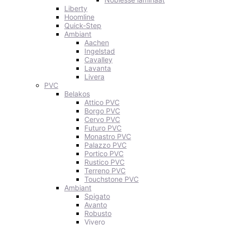
Liberty
Hoomline
Quick-Step
Ambiant
Aachen
Ingelstad
Cavalley
Lavanta
Livera
PVC
Belakos
Attico PVC
Borgo PVC
Cervo PVC
Futuro PVC
Monastro PVC
Palazzo PVC
Portico PVC
Rustico PVC
Terreno PVC
Touchstone PVC
Ambiant
Spigato
Avanto
Robusto
Vivero