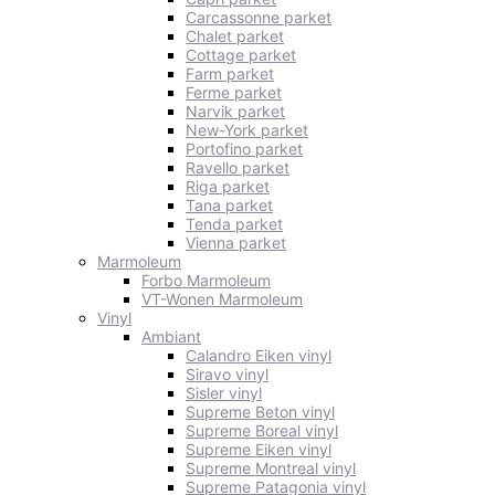
Carcassonne parket
Chalet parket
Cottage parket
Farm parket
Ferme parket
Narvik parket
New-York parket
Portofino parket
Ravello parket
Riga parket
Tana parket
Tenda parket
Vienna parket
Marmoleum
Forbo Marmoleum
VT-Wonen Marmoleum
Vinyl
Ambiant
Calandro Eiken vinyl
Siravo vinyl
Sisler vinyl
Supreme Beton vinyl
Supreme Boreal vinyl
Supreme Eiken vinyl
Supreme Montreal vinyl
Supreme Patagonia vinyl