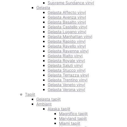
Supreme Sundance vinyl
Gelasta
Gelasta Affecto vinyl
Gelasta Avenza vinyl
Gelasta Basalto vinyl
Gelasta Castello vinyl
Gelasta Lugano vinyl
Gelasta Manhattan vinyl
Gelasta Rapido vinyl
Gelasta Ravello vinyl
Gelasta Ravenna vinyl
Gelasta Rialto vinyl
Gelasta Royale vinyl
Gelasta Saluti vinyl
Gelasta Stucco vinyl
Gelasta Terrazza vinyl
Gelasta Trentino vinyl
Gelasta Veneto vinyl
Gelasta Verona vinyl
Tapijt
Gelasta tapijt
Ambiant
Alaska tapijt
Magnifico tapijt
Maryland tapijt
Miami tapijt