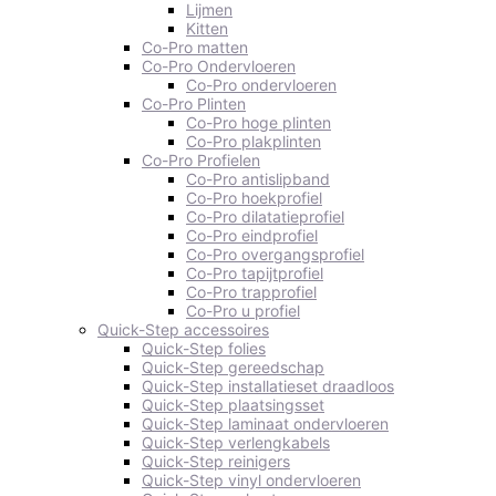
Lijmen
Kitten
Co-Pro matten
Co-Pro Ondervloeren
Co-Pro ondervloeren
Co-Pro Plinten
Co-Pro hoge plinten
Co-Pro plakplinten
Co-Pro Profielen
Co-Pro antislipband
Co-Pro hoekprofiel
Co-Pro dilatatieprofiel
Co-Pro eindprofiel
Co-Pro overgangsprofiel
Co-Pro tapijtprofiel
Co-Pro trapprofiel
Co-Pro u profiel
Quick-Step accessoires
Quick-Step folies
Quick-Step gereedschap
Quick-Step installatieset draadloos
Quick-Step plaatsingsset
Quick-Step laminaat ondervloeren
Quick-Step verlengkabels
Quick-Step reinigers
Quick-Step vinyl ondervloeren