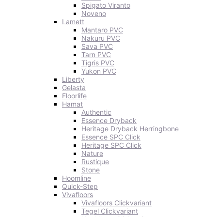
Spigato Viranto
Noveno
Lamett
Mantaro PVC
Nakuru PVC
Sava PVC
Tarn PVC
Tigris PVC
Yukon PVC
Liberty
Gelasta
Floorlife
Hamat
Authentic
Essence Dryback
Heritage Dryback Herringbone
Essence SPC Click
Heritage SPC Click
Nature
Rustique
Stone
Hoomline
Quick-Step
Vivafloors
Vivafloors Clickvariant
Tegel Clickvariant