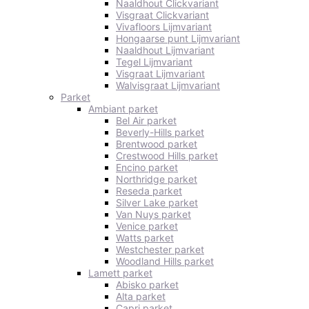
Naaldhout Clickvariant
Visgraat Clickvariant
Vivafloors Lijmvariant
Hongaarse punt Lijmvariant
Naaldhout Lijmvariant
Tegel Lijmvariant
Visgraat Lijmvariant
Walvisgraat Lijmvariant
Parket
Ambiant parket
Bel Air parket
Beverly-Hills parket
Brentwood parket
Crestwood Hills parket
Encino parket
Northridge parket
Reseda parket
Silver Lake parket
Van Nuys parket
Venice parket
Watts parket
Westchester parket
Woodland Hills parket
Lamett parket
Abisko parket
Alta parket
Capri parket