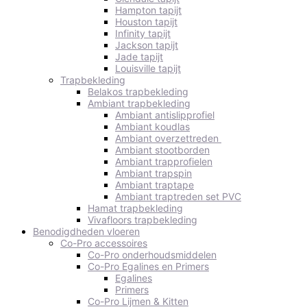
Hampton tapijt
Houston tapijt
Infinity tapijt
Jackson tapijt
Jade tapijt
Louisville tapijt
Trapbekleding
Belakos trapbekleding
Ambiant trapbekleding
Ambiant antislipprofiel
Ambiant koudlas
Ambiant overzettreden
Ambiant stootborden
Ambiant trapprofielen
Ambiant trapspin
Ambiant traptape
Ambiant traptreden set PVC
Hamat trapbekleding
Vivafloors trapbekleding
Benodigdheden vloeren
Co-Pro accessoires
Co-Pro onderhoudsmiddelen
Co-Pro Egalines en Primers
Egalines
Primers
Co-Pro Lijmen & Kitten