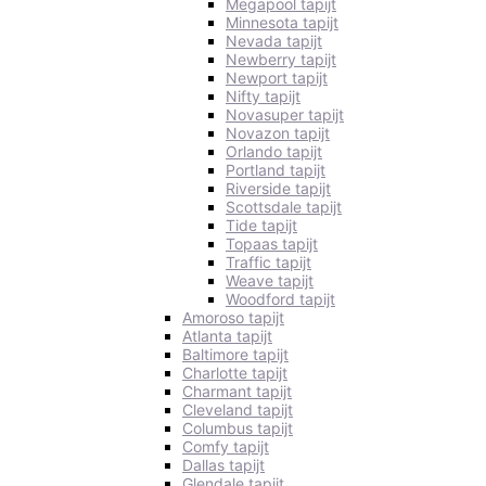
Megapool tapijt
Minnesota tapijt
Nevada tapijt
Newberry tapijt
Newport tapijt
Nifty tapijt
Novasuper tapijt
Novazon tapijt
Orlando tapijt
Portland tapijt
Riverside tapijt
Scottsdale tapijt
Tide tapijt
Topaas tapijt
Traffic tapijt
Weave tapijt
Woodford tapijt
Amoroso tapijt
Atlanta tapijt
Baltimore tapijt
Charlotte tapijt
Charmant tapijt
Cleveland tapijt
Columbus tapijt
Comfy tapijt
Dallas tapijt
Glendale tapijt