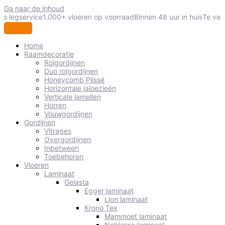
Ga naar de inhoud
le legservice
1.000+ vloeren op voorraad
Binnen 48 uur in huis
Te veel
Home
Raamdecoratie
Rolgordijnen
Duo rolgordijnen
Honeycomb Plissé
Horizontale jaloezieën
Verticale lamellen
Horren
Vouwgordijnen
Gordijnen
Vitrages
Overgordijnen
Inbetween
Toebehoren
Vloeren
Laminaat
Gelasta
Egger laminaat
Lion laminaat
Krono Tex
Mammoet laminaat
Noblesse laminaat