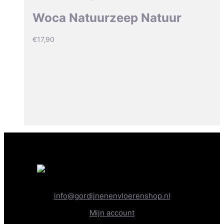
Woca Natuurzeep Natuur
€
17,90
info@gordijnenenvloerenshop.nl
Mijn account