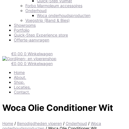
Quick-Step vulmat
Forbo Marmoleum accessoires
Onderhoud
Woca onderhoudsproducten
Voegstrip (Band & Bies)
Showrooms
Portfolio
Quick-Step Experience store
Offerte-aanvragen
€
0,00
0
Winkelwagen
€
0,00
0
Winkelwagen
Home
About.
Shop.
Locaties.
Contact.
Woca Olie Conditioner Wit
Home
/
Benodigdheden vloeren
/
Onderhoud
/
Woca
onderhoudsproducten
/ Woca Olie Conditioner Wit