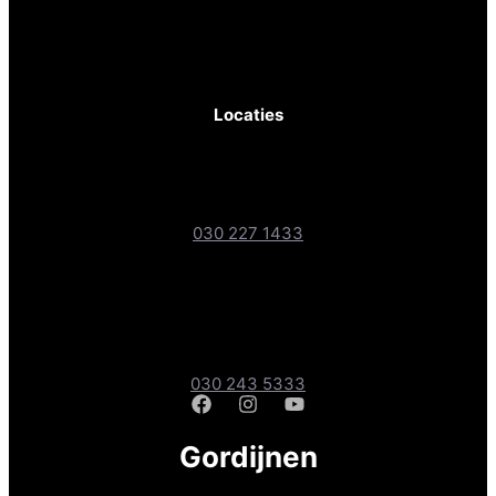
KvK-nr: 81830467
BTW-nr: NL862236289B01
Locaties
Gordijnen- & Vloerenshop XL
Boteyken 193-1, 3454 PD Utrecht
030 227 1433
Gordijnen- & Vloerenshop
Amsterdamsestraatweg 241A, 3551 CD Utrecht
030 243 5333
Gordijnen